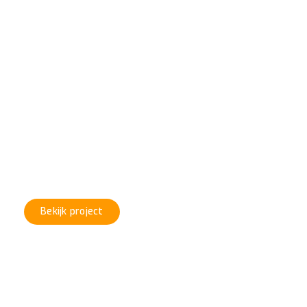
GLASWERK
#Project 10
Bekijk project