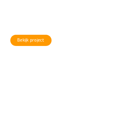
VERF
#Project 7
Bekijk project