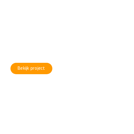
VERF
#Project 6
Bekijk project