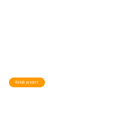
VERF
#Project 5
Bekijk project