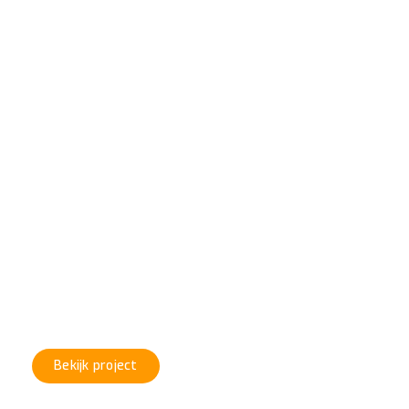
VERF
#Project 9
Bekijk project